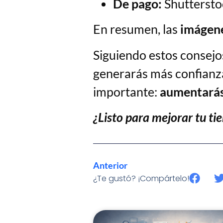
De pago:
Shuttersto
En resumen, las
imágene
Siguiendo estos consejos
generarás más confianza
importante:
aumentarás
¿Listo para mejorar tu t
Anterior
¿Te gustó? ¡Compártelo!