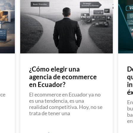
Últimos Artículos
¿Cómo elegir una
De
agencia de ecommerce
q
en Ecuador?
in
é
rce
El ecommerce en Ecuador ya no
es una tendencia, es una
En
realidad competitiva. Hoy, no se
bu
trata de tener una
ba
en