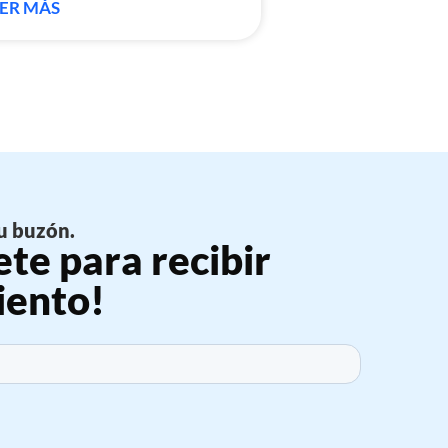
ER MÁS
u buzón.
ete para recibir
iento!