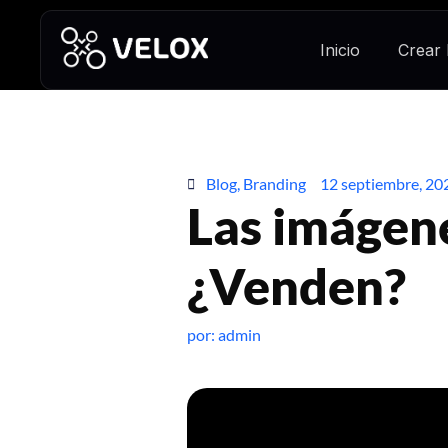
Inicio
Crear
Blog
,
Branding
12 septiembre, 20
Las imágen
¿Venden?
por:
admin