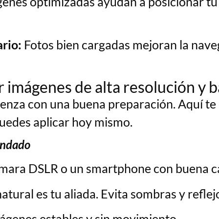
enes optimizadas ayudan a posicionar tu 
rio:
Fotos bien cargadas mejoran la naveg
r imágenes de alta resolución y 
nza con una buena preparación. Aquí t
edes aplicar hoy mismo.
endado
mara DSLR o un smartphone con buena ca
natural es tu aliada. Evita sombras y reflej
genes estables y sin movimiento.