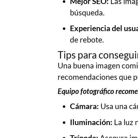
Mejor SEO:
Las imág
búsqueda.
Experiencia del usua
de rebote.
Tips para consegui
Una buena imagen comie
recomendaciones que pu
Equipo fotográfico recom
Cámara:
Usa una cá
Iluminación:
La luz 
Trípode:
Asegura imá