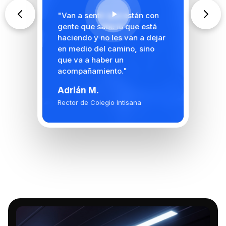
"Van a sentir que están con
gente que sabe lo que está
haciendo y no les van a dejar
en medio del camino, sino
que va a haber un
acompañamiento."
Adrián M.
Rector de Colegio Intisana