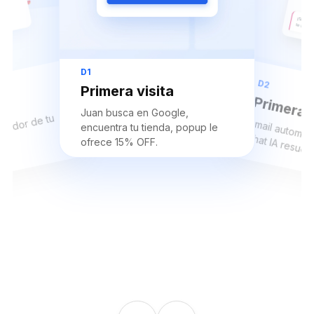
D1
D2
Primera visita
Primera
Juan busca en Google,
a es e
 de tu
ail
ático co
encuentra tu tienda, popup le
hat IA resuel
tes
ofrece 15% OFF.