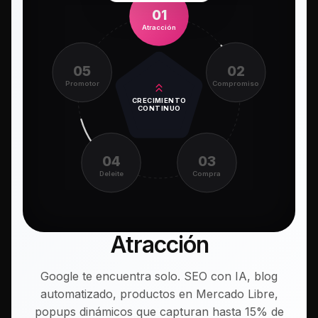
01
Atracción
05
02
Promotor
Compromiso
CRECIMIENTO
CONTINUO
04
03
Deleite
Compra
Atracción
Google te encuentra solo. SEO con IA, blog
automatizado, productos en Mercado Libre,
popups dinámicos que capturan hasta 15% de