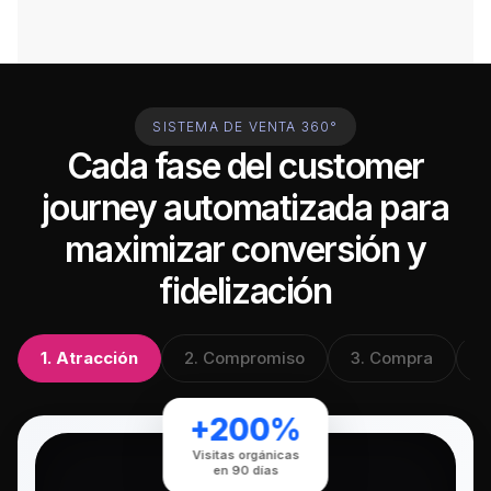
SISTEMA DE VENTA 360°
Cada fase del customer
journey automatizada para
maximizar conversión y
fidelización
1. Atracción
2. Compromiso
3. Compra
4
+200%
Visitas orgánicas
en 90 días