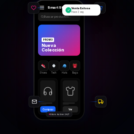
SmartStore
Venta Exitosa
✓
Hace 2 seg
Buscar productos...
PROMO
Nueva
Colección
Shoes
Tech
Hats
Bags
Comprar
Ver
Store Active 24/7