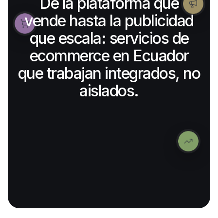
D
e
l
a
p
l
a
t
a
f
o
r
m
a
q
u
e
v
e
n
d
e
h
a
s
t
a
l
a
p
u
b
l
i
c
i
d
a
d
q
u
e
e
s
c
a
l
a
:
s
e
r
v
i
c
i
o
s
d
e
e
c
o
m
m
e
r
c
e
e
n
E
c
u
a
d
o
r
q
u
e
t
r
a
b
a
j
a
n
i
n
t
e
g
r
a
d
o
s
,
n
o
a
i
s
l
a
d
o
s
.