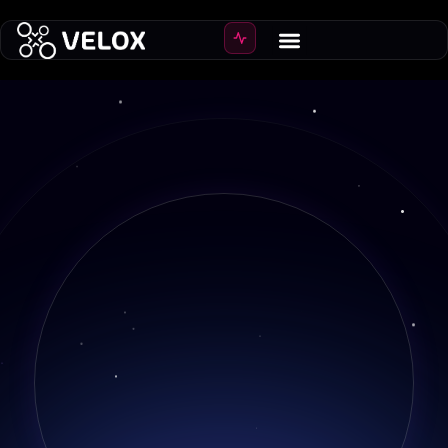
AGENCIA ECOMMERCE ECUADOR | VELOX
Sistemas
ecommerce
en Ecuador
diseñados para vender
Diseñamos, escalamos y operamos sistemas de
comercio electrónico B2B, B2C y marketplaces en
Ecuador para convertirlos en canales de ventas
rentables.
Tomar asesoría ecommerce