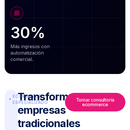
30%
Más ingresos con
automatización
comercial.
Transformamos
ECOMMERCE
Tomar consultoría
ESPECIALIZADO
ecommerce
empresas
tradicionales