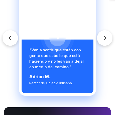
"Van a sentir que están con
gente que sabe lo que está
haciendo y no les van a dejar
en medio del camino."
Adrián M.
Rector de Colegio Intisana