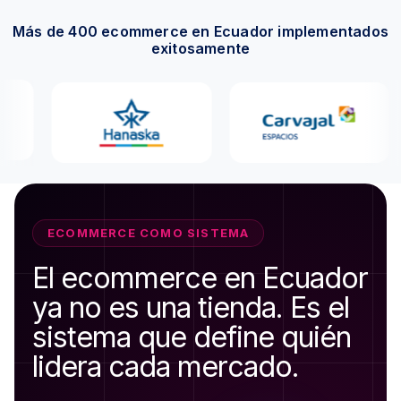
Más de 400 ecommerce en Ecuador implementados
exitosamente
ECOMMERCE COMO SISTEMA
E
l
e
c
o
m
m
e
r
c
e
e
n
E
c
u
a
d
o
r
y
a
n
o
e
s
u
n
a
t
i
e
n
d
a
.
E
s
e
l
s
i
s
t
e
m
a
q
u
e
d
e
f
i
n
e
q
u
i
é
n
l
i
d
e
r
a
c
a
d
a
m
e
r
c
a
d
o
.