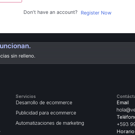
Don't have an account?
Register Now
funcionan.
ias sin relleno.
Servicios
Contáct
Desarrollo de ecommerce
Email
hola@ve
Publicidad para ecommerce
Teléfon
Automatizaciones de marketing
+593 99
.
Horario