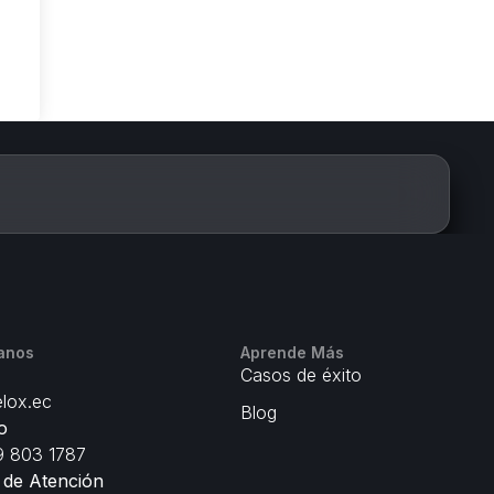
anos
Aprende Más
Casos de éxito
lox.ec
Blog
o
 803 1787
 de Atención