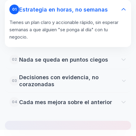
Estrategia en horas, no semanas
01
Tienes un plan claro y accionable rápido, sin esperar
semanas a que alguien "se ponga al día" con tu
negocio.
Nada se queda en puntos ciegos
02
Decisiones con evidencia, no
03
corazonadas
Cada mes mejora sobre el anterior
DECISIÓN
04
Presupuesto
reasignado
RESULTADO
ALERTA
PULSE™