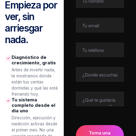
Empieza por
ver, sin
arriesgar
nada.
Diagnóstico de
✓
crecimiento, gratis
Antes de invertir nada,
te mostramos dónde
están tus ventas
dormidas y qué las está
frenando hoy.
Tu sistema
✓
completo desde el
día uno
Dirección, ejecución y
medición activas desde
el primer mes. No una
versión recortada de