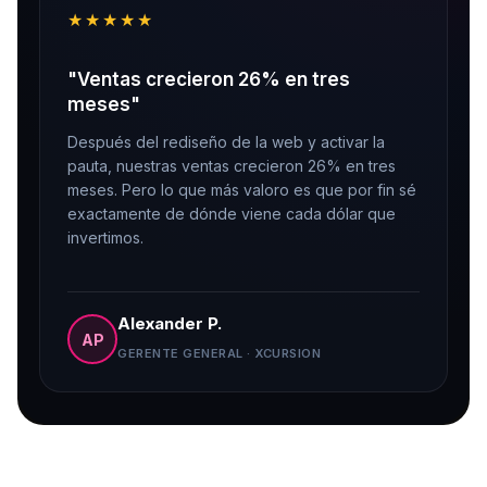
★★★★★
"Ventas crecieron 26% en tres
"
meses"
E
Después del rediseño de la web y activar la
m
pauta, nuestras ventas crecieron 26% en tres
c
meses. Pero lo que más valoro es que por fin sé
e
exactamente de dónde viene cada dólar que
G
invertimos.
Alexander P.
AP
GERENTE GENERAL · XCURSION