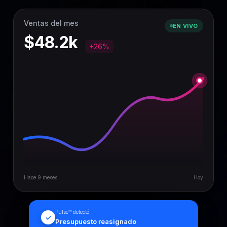
Ventas del mes
EN VIVO
$48.2k
+26%
Hace 9 meses
Hoy
Pulse™ detectó
✓
Presupuesto reasignado