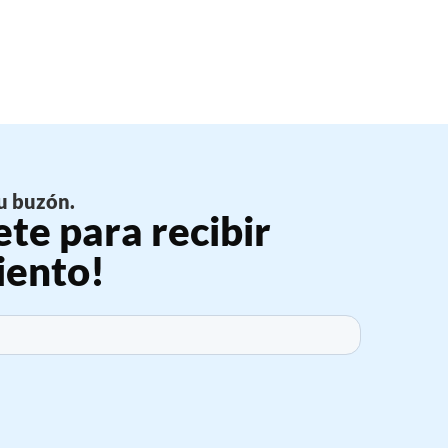
u buzón.
ete para recibir
iento!