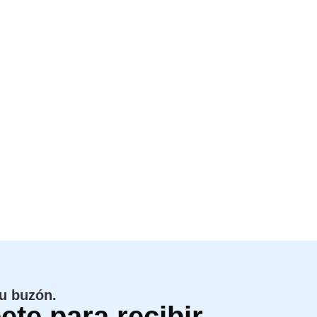
tu buzón.
ete para recibir