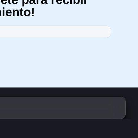
iento!