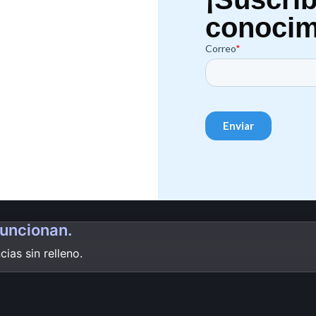
conocim
funcionan.
ias sin relleno.