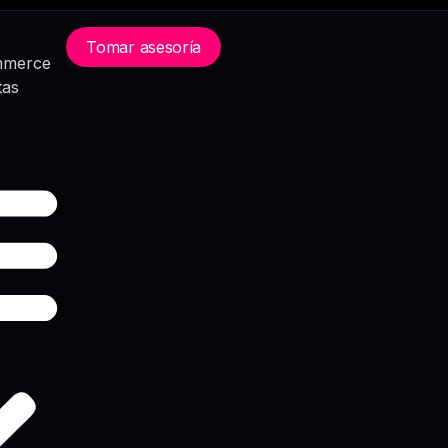
Tomar asesoría
mmerce
tas