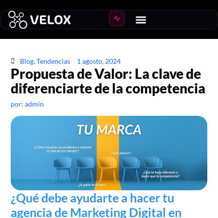
Crear Ecommerce
Crecer ventas
Blog
,
Tendencias
1 agosto, 2024
Propuesta de Valor: La clave de
diferenciarte de la competencia
por:
admin
¿Qué debe ayudarte a hacer tu
agencia de Marketing Digital en