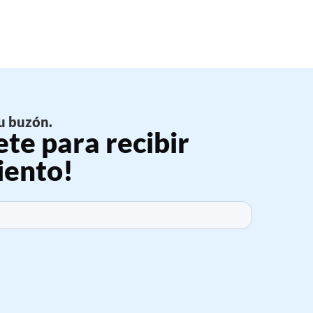
u buzón.
ete para recibir
iento!