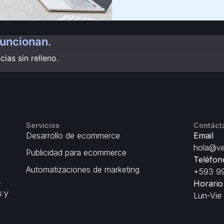
funcionan.
ias sin relleno.
Servicios
Contáct
Desarrollo de ecommerce
Email
hola@ve
Publicidad para ecommerce
Teléfon
Automatizaciones de marketing
+593 99
.
Horario
s y
Lun-Vie