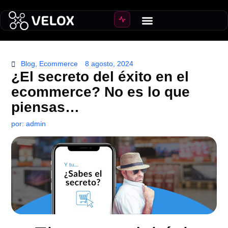
Crear Ecommerce
Crecer ventas
Blog
,
Ecommerce
8 agosto, 2024
¿El secreto del éxito en el
ecommerce? No es lo que
piensas…
por:
admin