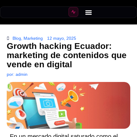
Crear Ecommerce
Crecer ventas
Blog
,
Marketing
12 mayo, 2025
Growth hacking Ecuador:
marketing de contenidos que
vende en digital
por:
admin
En un mercado digital saturado como el